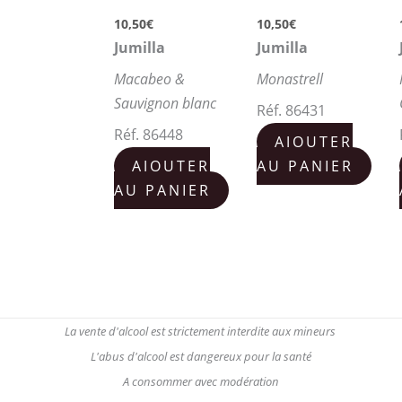
10,50
€
10,50
€
Jumilla
Jumilla
Macabeo &
Monastrell
Sauvignon blanc
Réf. 86431
Réf. 86448
AJOUTER
AJOUTER
AU PANIER
AU PANIER
La vente d'alcool est strictement interdite aux mineurs
L'abus d'alcool est dangereux pour la santé
A consommer avec modération