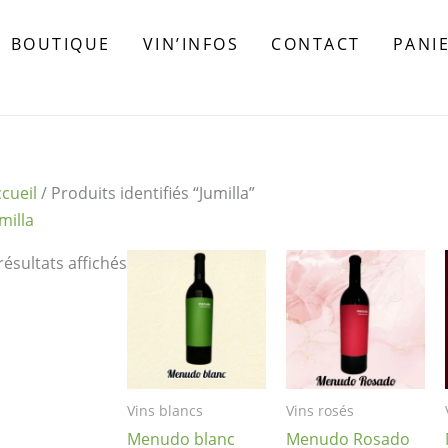
BOUTIQUE
VIN’INFOS
CONTACT
PANI
cueil
/ Produits identifiés “Jumilla”
milla
résultats affichés
Vins blancs
Vins rosés
Menudo blanc
Menudo Rosado