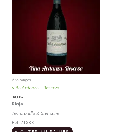
Vins rouges
Viña Ardanza – Reserva
39,60
€
Rioja
Tempranillo & Grenache
Réf. 71888
AJOUTER AU PANIER