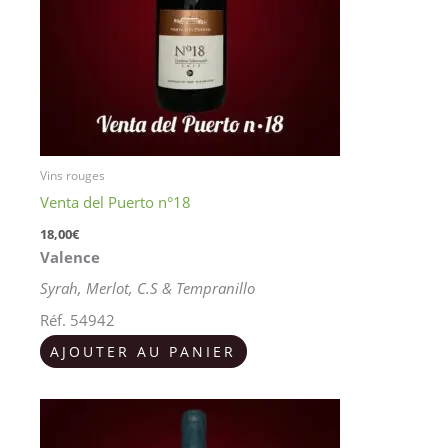
Vins rouges
Venta del Puerto n°18
18,00
€
Valence
Syrah, Merlot, C.S & Tempranillo
Réf. 54942
AJOUTER AU PANIER