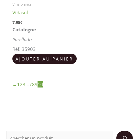
Vins blancs
Viñasol
7,95
€
Catalogne
Parellada
Réf. 35903
AJOUTER AU PANIER
←
1
2
3
…
7
8
9
10