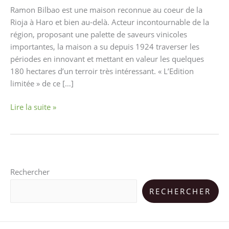
commencer
Ramon Bilbao est une maison reconnue au coeur de la
son
Rioja à Haro et bien au-delà. Acteur incontournable de la
week-
région, proposant une palette de saveurs vinicoles
end
importantes, la maison a su depuis 1924 traverser les
périodes en innovant et mettant en valeur les quelques
180 hectares d’un terroir très intéressant. « L’Edition
limitée » de ce […]
Lire la suite »
Rechercher
RECHERCHER