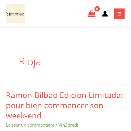
Aller
au
contenu
Rioja
Ramon Bilbao Edicion Limitada:
Ramon
Bilbao
pour bien commencer son
Edicion
week-end
Limitada:
pour
Laisser un commentaire
/
Vin2dredi
bien