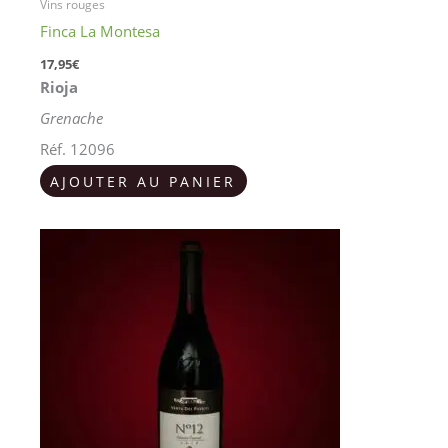
Vins rouges
Finca La Montesa
17,95
€
Rioja
Grenache
Réf. 12096
AJOUTER AU PANIER