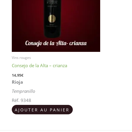
Vins rouges
Consejo de la Alta – crianza
14,95
€
Rioja
Tempranillo
Réf. 9348
AJOUTER AU PANIER