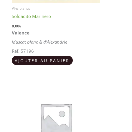
Vins blancs
Soldadito Marinero
8,00
€
Valence
Muscat blanc & d’Alexandrie
Réf. 57196
AJOUTER AU PANIER