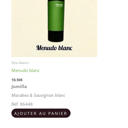
Vins blancs
Menudo blanc
10,50
€
Jumilla
Macabeo & Sauvignon blanc
Réf. 86448
AJOUTER AU PANIER