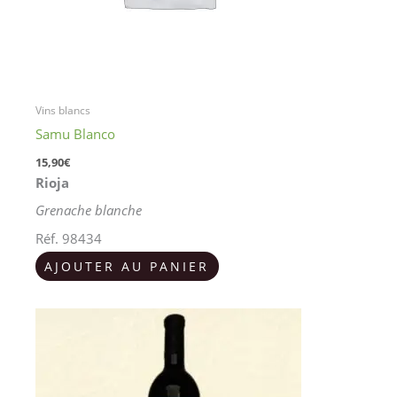
Vins blancs
Samu Blanco
15,90
€
Rioja
Grenache blanche
Réf. 98434
AJOUTER AU PANIER